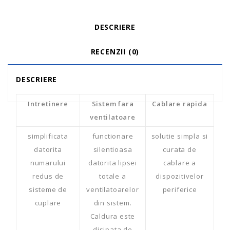
DESCRIERE
RECENZII (0)
DESCRIERE
Intretinere
Sistem fara
Cablare rapida
ventilatoare
simplificata
functionare
solutie simpla si
datorita
silentioasa
curata de
numarului
datorita lipsei
cablare a
redus de
totale a
dispozitivelor
sisteme de
ventilatoarelor
periferice
cuplare
din sistem.
Caldura este
disipata de