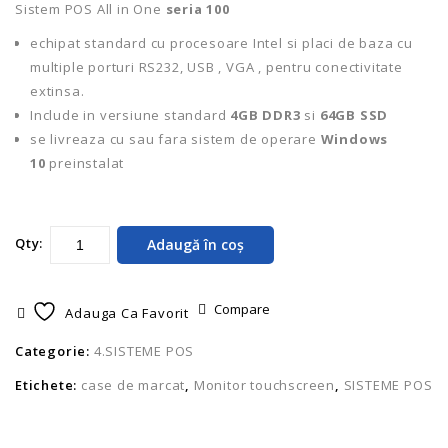
Sistem POS All in One
seria 100
echipat standard cu procesoare Intel si placi de baza cu
multiple porturi RS232, USB , VGA , pentru conectivitate
extinsa.
Include in versiune standard
4GB DDR3
si
64GB SSD
se livreaza cu sau fara sistem de operare
Windows
10
preinstalat
Qty:
Adaugă în coș
Compare
Adauga Ca Favorit
Categorie:
4.SISTEME POS
Etichete:
case de marcat
,
Monitor touchscreen
,
SISTEME POS