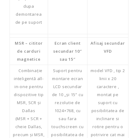
dupa
demontarea
de pe suport
MSR – cititor
Ecran client
Afisaj secundar
de carduri
secundar 10″
VFD
magnetice
sau 15″
Combinație
Suport pentru
model VFD , tip 2
inteligentă all-
montare ecran
linii x 20
in-one pentru
LCD secundar
caractere ,
dispozitive tip
de 10 „și 15” cu
montat pe
MSR, SCR și
rezolutie de
suport cu
Dallas
1024×768, cu
posibilitatea de
(MSR + SCR +
sau fara
inclinare si
cheie Dallas,
touchscreen cu
rotire pentru o
precum și MSR,
posibilitatea de
potrivire cat mai