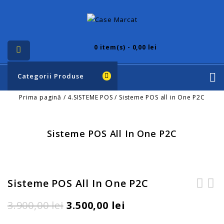
0
item(s) - 0,00 lei
Categorii Produse
Prima pagină
/
4.SISTEME POS
/
Sisteme POS all in One P2C
Sisteme POS All In One P2C
Sisteme POS All In One P2C
CALCULATOR POS HP RP7-7800
Imprimanta termica 80mm
3.900,00
lei
3.500,00
lei
TOUCHSCREEN PENTIUM G850 /
Aclas KP7
4GB / HDD320 / 15"