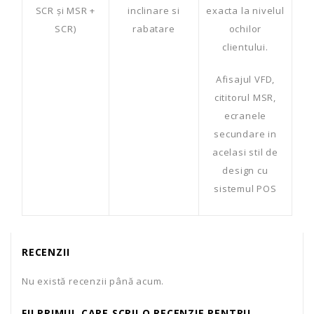
SCR și MSR +
inclinare si
exacta la nivelul
SCR)
rabatare
ochilor
clientului.
Afisajul VFD,
cititorul MSR,
ecranele
secundare in
acelasi stil de
design cu
sistemul POS
RECENZII
Nu există recenzii până acum.
FII PRIMUL CARE SCRII O RECENZIE PENTRU