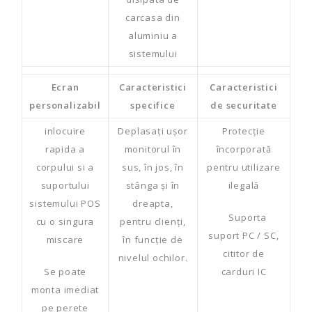
carcasa din
aluminiu a
sistemului
Ecran
Caracteristici
Caracteristici
personalizabil
specifice
de securitate
inlocuire
Deplasați ușor
Protecție
rapida a
monitorul în
încorporată
corpului si a
sus, în jos, în
pentru utilizare
suportului
stânga și în
ilegală
sistemului POS
dreapta,
Suporta
cu o singura
pentru clienți,
suport PC / SC,
miscare
în funcție de
cititor de
nivelul ochilor.
Se poate
carduri IC
monta imediat
pe perete