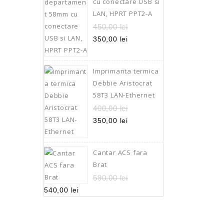
cu conectare USB si
LAN, HPRT PPT2-A
450,00
lei
350,00
lei
Imprimanta termica
Debbie Aristocrat
58T3 LAN-Ethernet
400,00
lei
350,00
lei
Cantar ACS fara
Brat
590,00
lei
540,00
lei