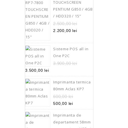
TOUCHSCREEN
PENTIUM G850 / 4GB
/ HDD320 / 15"
2.500,00
lei
2.200,00
lei
Sisteme POS all in
One P2C
3.900,00
lei
3.500,00
lei
Imprimanta termica
80mm Aclas KP7
600,00
lei
500,00
lei
Imprimanta de
departament 58mm