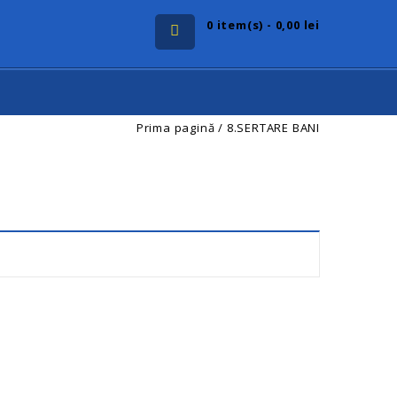
0
item(s) - 0,00 lei
Prima pagină
/
8.SERTARE BANI