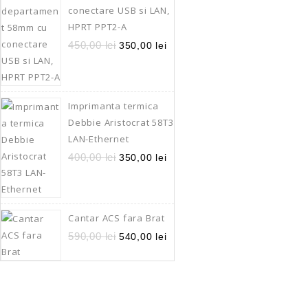
conectare USB si LAN,
HPRT PPT2-A
450,00
lei
350,00
lei
Imprimanta termica
Debbie Aristocrat 58T3
LAN-Ethernet
400,00
lei
350,00
lei
Cantar ACS fara Brat
590,00
lei
540,00
lei