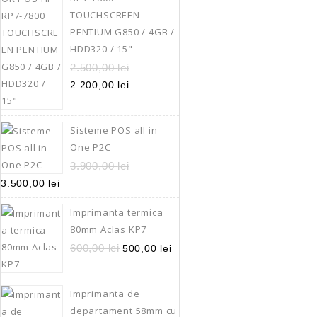
articol
TOUCHSCREEN
Bonuri decontare B
PENTIUM G850 / 4GB /
colectarea acestor
HDD320 / 15"
Dotata cu mufa LAN
2.500,00
lei
Card in vederea con
2.200,00
lei
Optional : wifi , GP
Adaugă În
Sisteme POS all in
One P2C
Quick Vi
3.900,00
lei
3.500,00
lei
Imprimanta termica
80mm Aclas KP7
600,00
lei
500,00
lei
Imprimanta de
departament 58mm cu