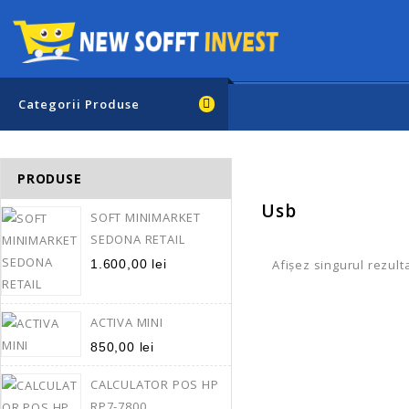
Categorii Produse
PRODUSE
Usb
SOFT MINIMARKET
SEDONA RETAIL
1.600,00
lei
Afișez singurul rezult
ACTIVA MINI
Activa Galax
850,00
lei
1.000,00
lei
1.
CALCULATOR POS HP
Unitate de masura p
RP7-7800