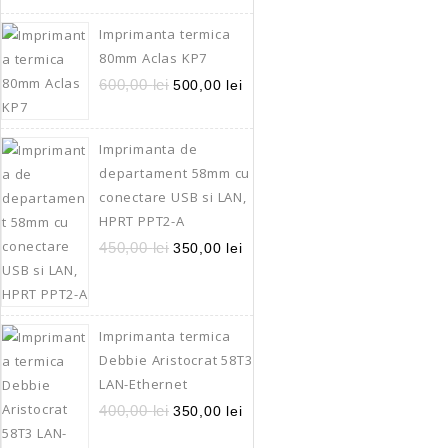
Quick Vi
Imprimanta termica
80mm Aclas KP7
600,00
lei
500,00
lei
Imprimanta de
departament 58mm cu
conectare USB si LAN,
HPRT PPT2-A
450,00
lei
350,00
lei
Imprimanta termica
Debbie Aristocrat 58T3
LAN-Ethernet
400,00
lei
350,00
lei