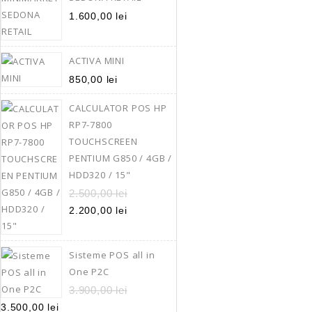
TOUCHSCREEN PENTI
/ HDD320 /
1.600,00
lei
2.200,00
lei
2.
HP RP7-7
ACTIVA MINI
SISTEM POS (pent
850,00
lei
restaurante, case
CALCULATOR POS HP
15″ LED touc
RP7-7800
rezolutie: 10
TOUCHSCREEN
INTEL PENTIUM G85
PENTIUM G850 / 4GB /
4 GB DDR3 (S
HDD320 / 15"
HDD 320 GB (
gigabit 
2.500,00
lei
USB 2.
2.200,00
lei
1x paralel & 2x ser
prezinta mici ur
Sisteme POS all in
datorate folosirii
One P2C
vizibile doar cand
3.900,00
lei
Adaugă În
3.500,00
lei