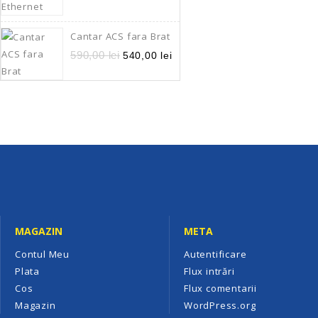
Cantar ACS fara Brat
590,00
lei
540,00
lei
MAGAZIN
META
Contul Meu
Autentificare
Plata
Flux intrări
Cos
Flux comentarii
Magazin
WordPress.org