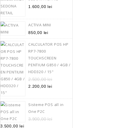
Cu Conectare USB 
PPT2-
1.600,00
lei
350,00
lei
45
Avand o structura 
ACTIVA MINI
cadru metalic si be
850,00
lei
carcasa ce ofera prot
CALCULATOR POS HP
prafului si a stropir
RP7-7800
modelul HPRT PPT
TOUCHSCREEN
intampinarea clientil
PENTIUM G850 / 4GB /
ergonomic, cu multi
HDD320 / 15"
conectare la calculato
de printare sporita
2.500,00
lei
avertizare pentru te
2.200,00
lei
de hartie, impreuna
de incarcare usora s
Sisteme POS all in
de sisteme de opera
One P2C
fac din aceasta impr
3.900,00
lei
instrumental ideal p
3.500,00
lei
notelor de plata, a