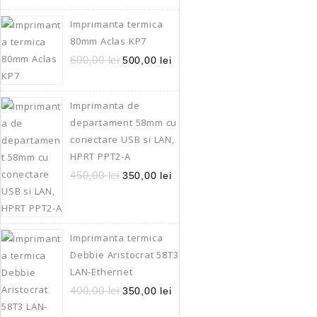
comanda sau a bo
Imprimanta termica
ordine, satisfaca
80mm Aclas KP7
cerintele celor mai ex
600,00
lei
500,00
lei
Conectarea la PC
imprimarea coduri
pentru diverse a
Imprimanta de
departament 58mm cu
Adaugă În
conectare USB si LAN,
Quick Vi
HPRT PPT2-A
450,00
lei
350,00
lei
Imprimanta termica
Debbie Aristocrat 58T3
LAN-Ethernet
400,00
lei
350,00
lei