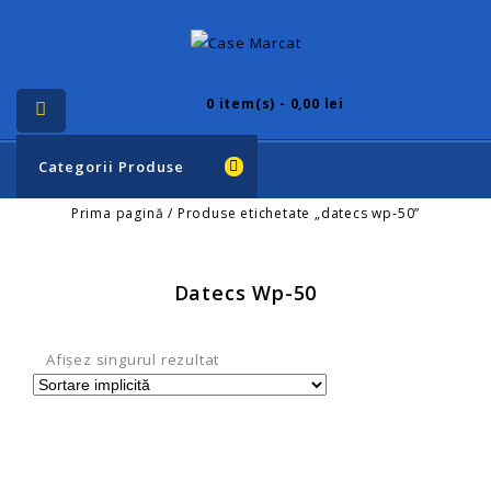
0
item(s) - 0,00 lei
Categorii Produse
Prima pagină
/
Produse etichetate „datecs wp-50”
Datecs Wp-50
Afișez singurul rezultat
-14%
Datecs WP-50MX