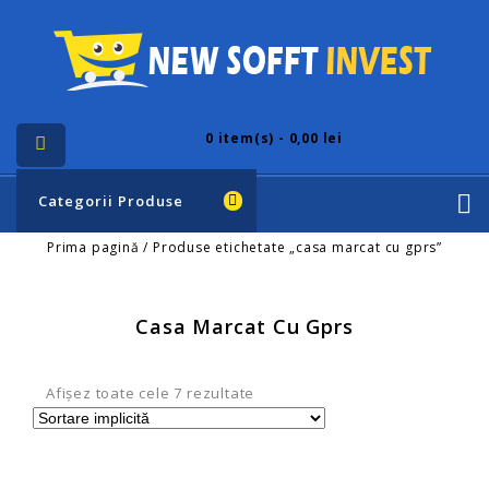
0
item(s) - 0,00 lei
Categorii Produse
Prima pagină
/
Produse etichetate „casa marcat cu gprs”
Casa Marcat Cu Gprs
Afișez toate cele 7 rezultate
-6%