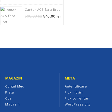
Cantar ACS fara Brat
590,00
lei
540,00
lei
MAGAZIN
META
Contul Meu
Autentificare
Plata
Flux intrări
Cos
Flux comentarii
Magazin
WordPress.org