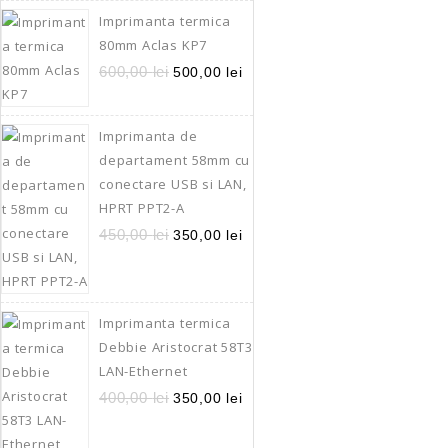
Quick Vi
Imprimanta termica
80mm Aclas KP7
600,00
lei
500,00
lei
Imprimanta de
departament 58mm cu
conectare USB si LAN,
HPRT PPT2-A
450,00
lei
350,00
lei
Imprimanta termica
Debbie Aristocrat 58T3
LAN-Ethernet
400,00
lei
350,00
lei