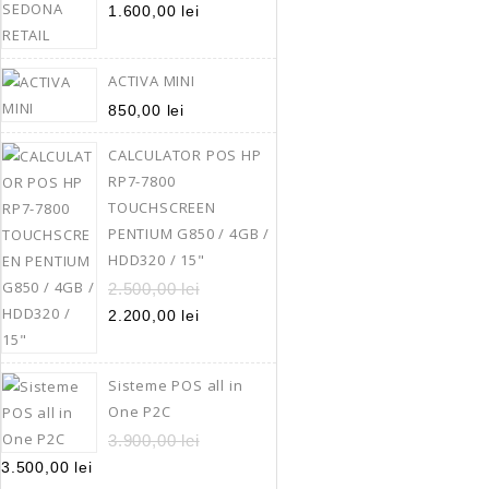
/ HDD320 /
1.600,00
lei
2.200,00
lei
2.
HP RP7-7
ACTIVA MINI
SISTEM POS (pent
850,00
lei
restaurante, case
CALCULATOR POS HP
15″ LED touc
RP7-7800
rezolutie: 10
TOUCHSCREEN
INTEL PENTIUM G85
PENTIUM G850 / 4GB /
4 GB DDR3 (S
HDD320 / 15"
HDD 320 GB (
gigabit 
2.500,00
lei
USB 2.
2.200,00
lei
1x paralel & 2x ser
prezinta mici ur
Sisteme POS all in
datorate folosirii
One P2C
vizibile doar cand
3.900,00
lei
Adaugă În
3.500,00
lei