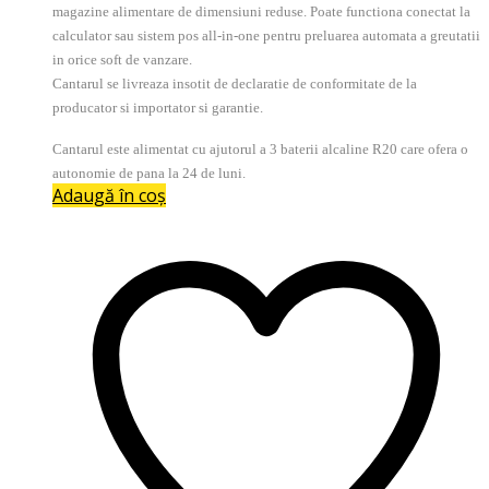
magazine alimentare de dimensiuni reduse. Poate functiona conectat la
calculator sau sistem pos all-in-one pentru preluarea automata a greutatii
in orice soft de vanzare.
Cantarul se livreaza insotit de declaratie de conformitate de la
producator si importator si garantie.
Cantarul este alimentat cu ajutorul a 3 baterii alcaline R20 care ofera o
autonomie de pana la 24 de luni.
Adaugă în coș