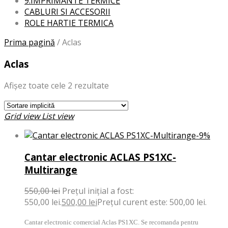
9.IMPRIMANTE TERMICE
CABLURI SI ACCESORII
ROLE HARTIE TERMICA
Prima pagină
/
Aclas
Aclas
Afișez toate cele 2 rezultate
Grid view
List view
-9%
Cantar electronic ACLAS PS1XC-
Multirange
550,00
lei
Prețul inițial a fost:
550,00 lei.
500,00
lei
Prețul curent este: 500,00 lei.
Cantar electronic comercial Aclas PS1XC. Se recomanda pentru