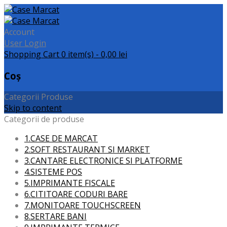
Account
User Login
Shopping Cart
0
item(s) - 0,00 lei
Coș
Categorii Produse
Skip to content
Categorii de produse
1.CASE DE MARCAT
2.SOFT RESTAURANT SI MARKET
3.CANTARE ELECTRONICE SI PLATFORME
4.SISTEME POS
5.IMPRIMANTE FISCALE
6.CITITOARE CODURI BARE
7.MONITOARE TOUCHSCREEN
8.SERTARE BANI