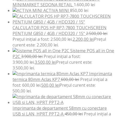
MINIMARKET SEDONA RETAIL
1.600,00
lei
ACTIVA MINI
850,00
lei
CALCULATOR POS HP RP7-7800 TOUCHSCREEN
PENTIUM G850 / 4GB / HDD320 / 15"
2.500,00
lei
Prețul inițial a fost: 2.500,00 lei.
2.200,00
lei
Prețul
curent este: 2.200,00 lei.
Sisteme POS all in One
P2C
3.900,00
lei
Prețul inițial a fost:
3.900,00 lei.
3.500,00
lei
Prețul curent este:
3.500,00 lei.
Imprimanta
termica 80mm Aclas KP7
600,00
lei
Prețul inițial a
fost: 600,00 lei.
500,00
lei
Prețul curent este:
500,00 lei.
Imprimanta de departament 58mm cu conectare
USB si LAN, HPRT PPT2-A
450,00
lei
Prețul inițial a